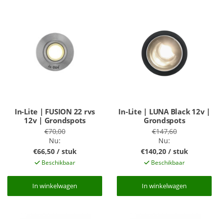
In-Lite | FUSION 22 rvs
In-Lite | LUNA Black 12v |
12v | Grondspots
Grondspots
€70,00
€147,60
Nu:
Nu:
€66,50 / stuk
€140,20 / stuk
Beschikbaar
Beschikbaar
In winkelwagen
In winkelwagen
In winkelwagen
In winkelwagen