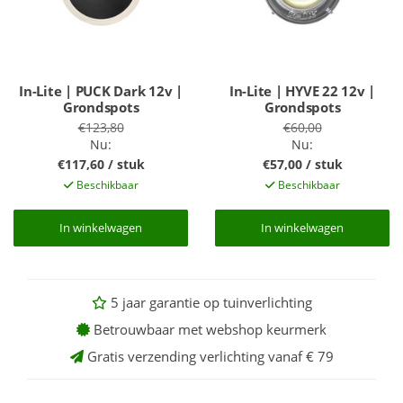
In-Lite | PUCK Dark 12v |
In-Lite | HYVE 22 12v |
Grondspots
Grondspots
€123,80
€60,00
Nu:
Nu:
€117,60 / stuk
€57,00 / stuk
Beschikbaar
Beschikbaar
In winkelwagen
In winkelwagen
In winkelwagen
In winkelwagen
5 jaar garantie op tuinverlichting
Betrouwbaar met webshop keurmerk
Gratis verzending verlichting vanaf € 79