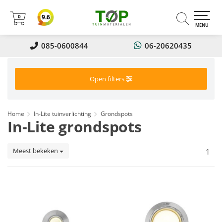
0
9.6
0
MENU
085-0600844
06-20620435
Open filters
Home
In-Lite tuinverlichting
Grondspots
In-Lite grondspots
Meest bekeken
1