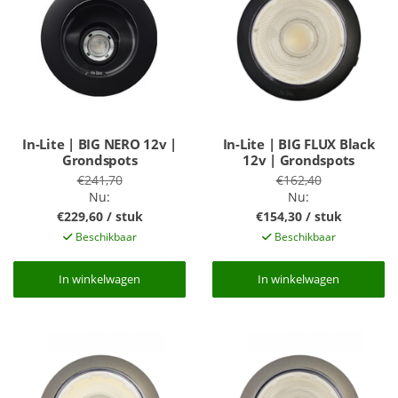
In-Lite | BIG NERO 12v |
In-Lite | BIG FLUX Black
Grondspots
12v | Grondspots
€241,70
€162,40
Nu:
Nu:
€229,60 / stuk
€154,30 / stuk
Beschikbaar
Beschikbaar
In winkelwagen
In winkelwagen
In winkelwagen
In winkelwagen