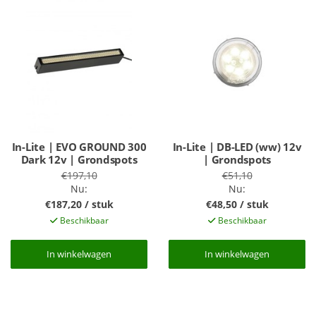
In-Lite | EVO GROUND 300
In-Lite | DB-LED (ww) 12v
Dark 12v | Grondspots
| Grondspots
€197,10
€51,10
Nu:
Nu:
€187,20 / stuk
€48,50 / stuk
Beschikbaar
Beschikbaar
In winkelwagen
In winkelwagen
In winkelwagen
In winkelwagen