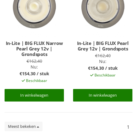
In-Lite | BIG FLUX Narrow
In-Lite | BIG FLUX Pearl
Pearl Grey 12v |
Grey 12v | Grondspots
Grondspots
€162,40
€162,40
Nu:
Nu:
€154,30 / stuk
€154,30 / stuk
Beschikbaar
Beschikbaar
In winkelwagen
In winkelwagen
In winkelwagen
In winkelwagen
Meest bekeken
1