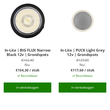
In-Lite | BIG FLUX Narrow
In-Lite | PUCK Light Grey
Black 12v | Grondspots
12v | Grondspots
€162,40
€123,80
Nu:
Nu:
€154,30 / stuk
€117,60 / stuk
Beschikbaar
Beschikbaar
In winkelwagen
In winkelwagen
In winkelwagen
In winkelwagen