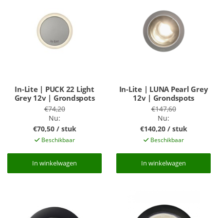
In-Lite | PUCK 22 Light
In-Lite | LUNA Pearl Grey
Grey 12v | Grondspots
12v | Grondspots
€74,20
€147,60
Nu:
Nu:
€70,50 / stuk
€140,20 / stuk
Beschikbaar
Beschikbaar
In winkelwagen
In winkelwagen
In winkelwagen
In winkelwagen