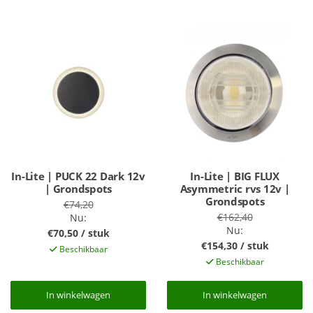
In-Lite | PUCK 22 Dark 12v
In-Lite | BIG FLUX
| Grondspots
Asymmetric rvs 12v |
Grondspots
€74,20
€162,40
Nu:
Nu:
€70,50 / stuk
€154,30 / stuk
Beschikbaar
Beschikbaar
In winkelwagen
In winkelwagen
In winkelwagen
In winkelwagen