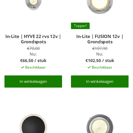
Topper!
In-Lite | HYVE 22 rvs 12v |
In-Lite | FUSION 12v |
Grondspots
Grondspots
€70,00
€107,90
Nu:
Nu:
€66,50 / stuk
€102,50 / stuk
Beschikbaar
Beschikbaar
In winkelwagen
In winkelwagen
In winkelwagen
In winkelwagen