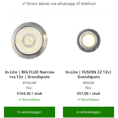
Direct advies via whatsapp of telefoon
In-Lite | BIG FLUX Narrow
In-Lite | FUSION 22 12v|
rvs 12v | Grondspots
Grondspots
€162,40
€60,00
Nu:
Nu:
€154,30 / stuk
€57,00 / stuk
Beschikbaar
Beschikbaar
In winkelwagen
In winkelwagen
In winkelwagen
In winkelwagen