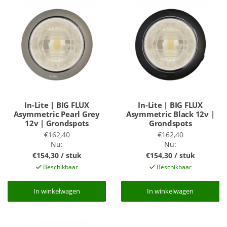
In-Lite | BIG FLUX
In-Lite | BIG FLUX
Asymmetric Pearl Grey
Asymmetric Black 12v |
12v | Grondspots
Grondspots
€162,40
€162,40
Nu:
Nu:
€154,30 / stuk
€154,30 / stuk
Beschikbaar
Beschikbaar
In winkelwagen
In winkelwagen
In winkelwagen
In winkelwagen