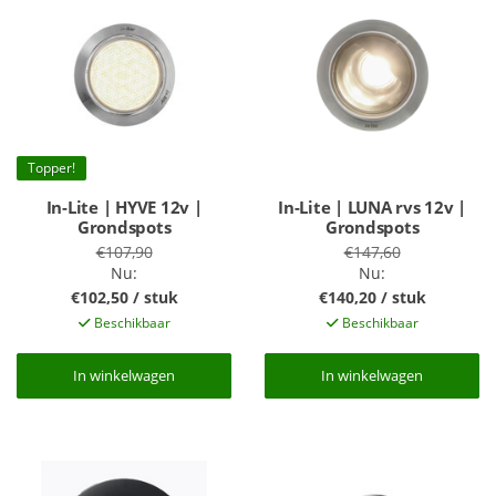
Topper!
In-Lite | HYVE 12v |
In-Lite | LUNA rvs 12v |
Grondspots
Grondspots
€107,90
€147,60
Nu:
Nu:
€102,50 / stuk
€140,20 / stuk
Beschikbaar
Beschikbaar
In winkelwagen
In winkelwagen
In winkelwagen
In winkelwagen