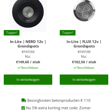
Topper!
Topper!
In-Lite | NERO 12v |
In-Lite | FLUX 12v |
Grondspots
Grondspots
€157,50
€107,90
Nu:
Nu:
€149,60 / stuk
€102,50 / stuk
Beschikbaar
Beschikbaar
In winkelwagen
In winkelwagen
In winkelwagen
In winkelwagen
Bezorgkosten betonproducten € 110
Nu 5% extra korting met code: Zomer