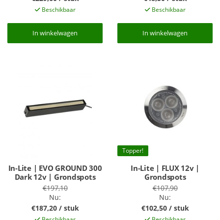
Beschikbaar
Beschikbaar
In winkelwagen
In winkelwagen
In winkelwagen
In winkelwagen
Topper!
In-Lite | EVO GROUND 300
In-Lite | FLUX 12v |
Dark 12v | Grondspots
Grondspots
€197,10
€107,90
Nu:
Nu:
€187,20 / stuk
€102,50 / stuk
Beschikbaar
Beschikbaar