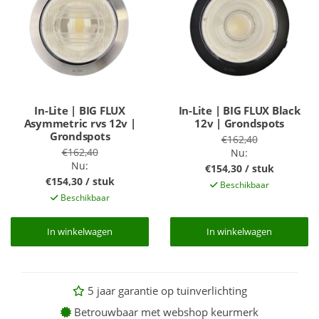
In-Lite | BIG FLUX
In-Lite | BIG FLUX Black
Asymmetric rvs 12v |
12v | Grondspots
Grondspots
€162,40
€162,40
Nu:
Nu:
€154,30 / stuk
€154,30 / stuk
Beschikbaar
Beschikbaar
In winkelwagen
In winkelwagen
In winkelwagen
In winkelwagen
5 jaar garantie op tuinverlichting
Betrouwbaar met webshop keurmerk