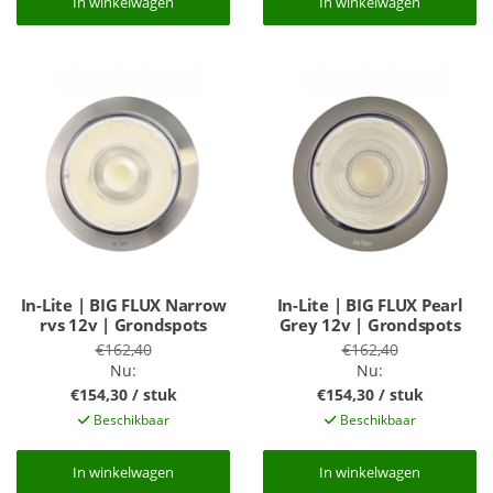
In winkelwagen
In winkelwagen
In winkelwagen
In winkelwagen
In-Lite | BIG FLUX Narrow
In-Lite | BIG FLUX Pearl
rvs 12v | Grondspots
Grey 12v | Grondspots
€162,40
€162,40
Nu:
Nu:
€154,30 / stuk
€154,30 / stuk
Beschikbaar
Beschikbaar
In winkelwagen
In winkelwagen
In winkelwagen
In winkelwagen