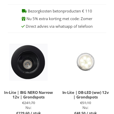
Bezorgkosten betonproducten € 110
Nu 5% extra korting met code: Zomer
Direct advies via whatsapp of telefoon
In-Lite | BIG NERO Narrow
In-Lite | DB-LED (ww) 12v
12v | Grondspots
| Grondspots
€241,70
€51,10
Nu:
Nu:
€229,60 / stuk
€48,50 / stuk