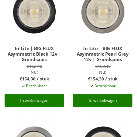
In-Lite | BIG FLUX
In-Lite | BIG FLUX
Asymmetric Black 12v |
Asymmetric Pearl Grey
Grondspots
12v | Grondspots
€162,40
€162,40
Nu:
Nu:
€154,30 / stuk
€154,30 / stuk
Beschikbaar
Beschikbaar
In winkelwagen
In winkelwagen
In winkelwagen
In winkelwagen