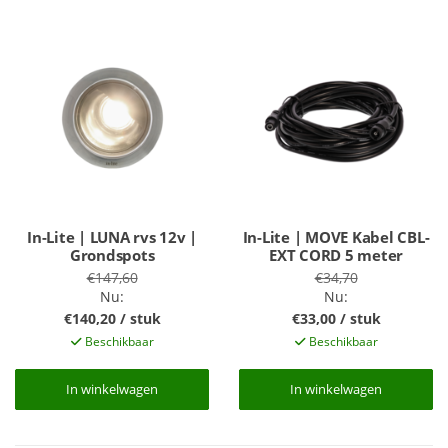
In-Lite | LUNA rvs 12v |
In-Lite | MOVE Kabel CBL-
Grondspots
EXT CORD 5 meter
€147,60
€34,70
Nu:
Nu:
€140,20 / stuk
€33,00 / stuk
Beschikbaar
Beschikbaar
In winkelwagen
In winkelwagen
In winkelwagen
In winkelwagen