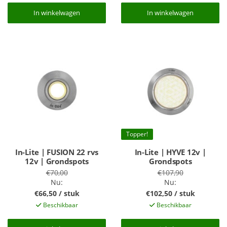
In winkelwagen
In winkelwagen
In winkelwagen
In winkelwagen
Topper!
In-Lite | FUSION 22 rvs
In-Lite | HYVE 12v |
12v | Grondspots
Grondspots
€70,00
€107,90
Nu:
Nu:
€66,50 / stuk
€102,50 / stuk
Beschikbaar
Beschikbaar