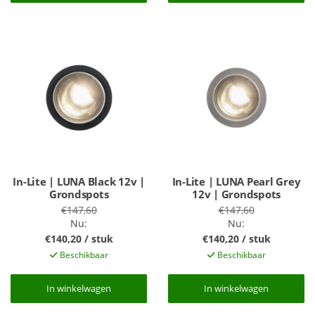
In-Lite | LUNA Black 12v |
In-Lite | LUNA Pearl Grey
Grondspots
12v | Grondspots
€147,60
€147,60
Nu:
Nu:
€140,20 / stuk
€140,20 / stuk
Beschikbaar
Beschikbaar
In winkelwagen
In winkelwagen
In winkelwagen
In winkelwagen