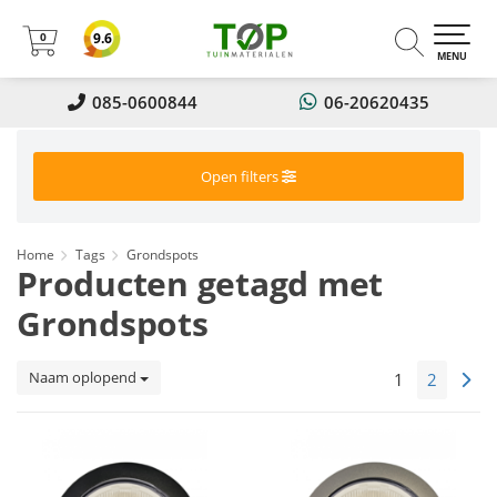
0
9.6
0
MENU
085-0600844
06-20620435
Open filters
Home
Tags
Grondspots
Producten getagd met
Grondspots
Naam oplopend
1
2