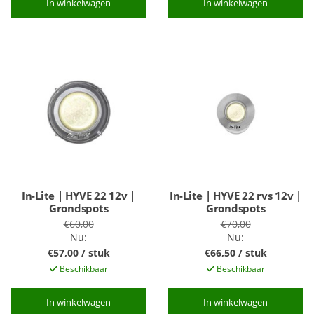
In winkelwagen
In winkelwagen
In winkelwagen
In winkelwagen
In-Lite | HYVE 22 12v |
In-Lite | HYVE 22 rvs 12v |
Grondspots
Grondspots
€60,00
€70,00
Nu:
Nu:
€57,00 / stuk
€66,50 / stuk
Beschikbaar
Beschikbaar
In winkelwagen
In winkelwagen
In winkelwagen
In winkelwagen