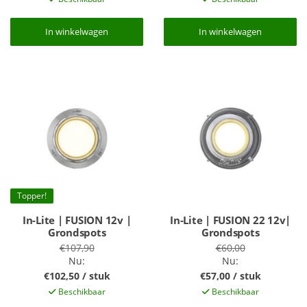
In winkelwagen
In winkelwagen
In winkelwagen
In winkelwagen
Topper!
In-Lite | FUSION 12v |
In-Lite | FUSION 22 12v|
Grondspots
Grondspots
€107,90
€60,00
Nu:
Nu:
€102,50 / stuk
€57,00 / stuk
Beschikbaar
Beschikbaar