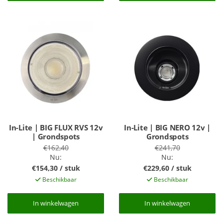
In-Lite | BIG FLUX RVS 12v
In-Lite | BIG NERO 12v |
| Grondspots
Grondspots
€162,40
€241,70
Nu:
Nu:
€154,30 / stuk
€229,60 / stuk
Beschikbaar
Beschikbaar
In winkelwagen
In winkelwagen
In winkelwagen
In winkelwagen