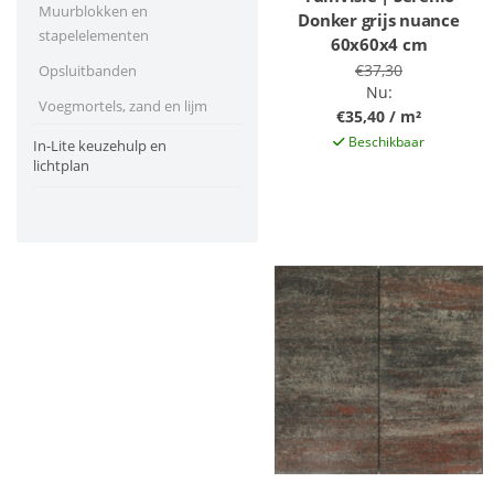
Muurblokken en
Donker grijs nuance
stapelelementen
60x60x4 cm
€37,30
Opsluitbanden
Nu:
Voegmortels, zand en lijm
€35,40 / m²
Beschikbaar
In-Lite keuzehulp en
lichtplan