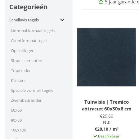
5 jaar garantie 
Categorieën
Schellevis tegels
Normaal formaat tegels
Grootformaat tegels
Opsluitingen
Stapelelementen
Traptreden
Klinkers
Speciale vormen tegels
Zwembadranden
Tuinvisie | Tremico
antraciet 60x30x6 cm
60x60
€29,60
80x80
Nu:
€28,10 / m²
100x100
Beschikbaar