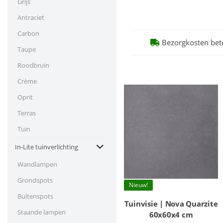
Grijs
Antraciet
Carbon
Bezorgkosten bet
Taupe
Roodbruin
Crème
Oprit
Terras
Tuin
In-Lite tuinverlichting
Wandlampen
Grondspots
Nieuw!
Buitenspots
Tuinvisie | Nova Quarzite
Staande lampen
60x60x4 cm