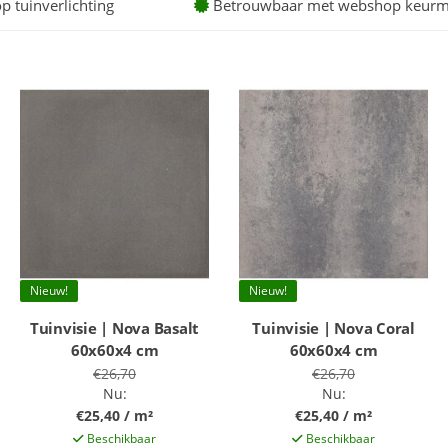
op tuinverlichting
Betrouwbaar met webshop keurm
Nieuw!
Nieuw!
Tuinvisie | Nova Basalt
Tuinvisie | Nova Coral
60x60x4 cm
60x60x4 cm
€26,70
€26,70
Nu:
Nu:
€25,40 / m²
€25,40 / m²
Beschikbaar
Beschikbaar