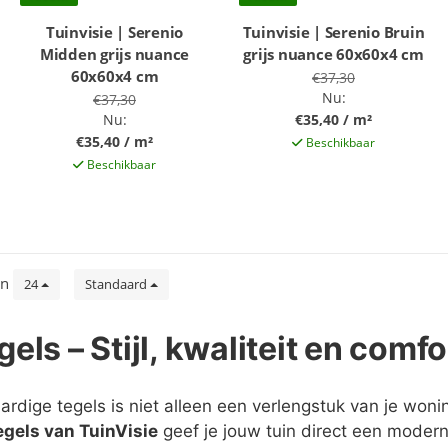
Tuinvisie | Serenio
Tuinvisie | Serenio Bruin
Midden grijs nuance
grijs nuance 60x60x4 cm
60x60x4 cm
€37,30
Nu:
€37,30
Nu:
€35,40 / m²
€35,40 / m²
Beschikbaar
Beschikbaar
en
24
Standaard
gels – Stijl, kwaliteit en comfo
rdige tegels is niet alleen een verlengstuk van je woni
gels van TuinVisie
geef je jouw tuin direct een moderne