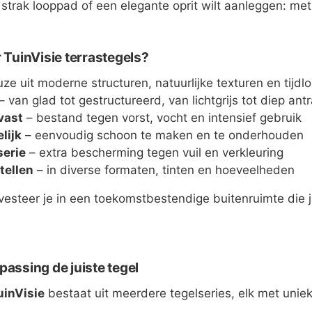
strak looppad of een elegante oprit wilt aanleggen: met T
TuinVisie terrastegels?
ze uit moderne structuren, natuurlijke texturen en tijdl
– van glad tot gestructureerd, van lichtgrijs tot diep antr
vast
– bestand tegen vorst, vocht en intensief gebruik
lijk
– eenvoudig schoon te maken en te onderhouden
serie
– extra bescherming tegen vuil en verkleuring
tellen
– in diverse formaten, tinten en hoeveelheden
nvesteer je in een toekomstbestendige buitenruimte die
passing de juiste tegel
uinVisie
bestaat uit meerdere tegelseries, elk met unie