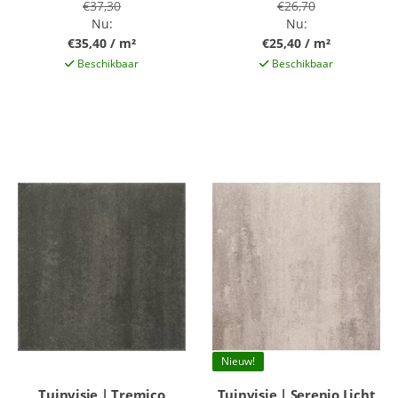
€37,30
€26,70
Nu:
Nu:
€35,40 / m²
€25,40 / m²
Beschikbaar
Beschikbaar
Nieuw!
Tuinvisie | Tremico
Tuinvisie | Serenio Licht