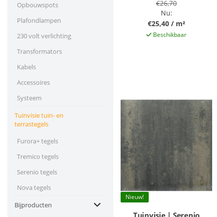
€26,70
Opbouwspots
Nu:
Plafondlampen
€25,40 / m²
Beschikbaar
230 volt verlichting
Transformators
Kabels
Accessoires
Systeem
Tuinvisie tuin- en
terrastegels
Furora+ tegels
Tremico tegels
Serenio tegels
Nova tegels
Nieuw!
Bijproducten
Tuinvisie | Serenio