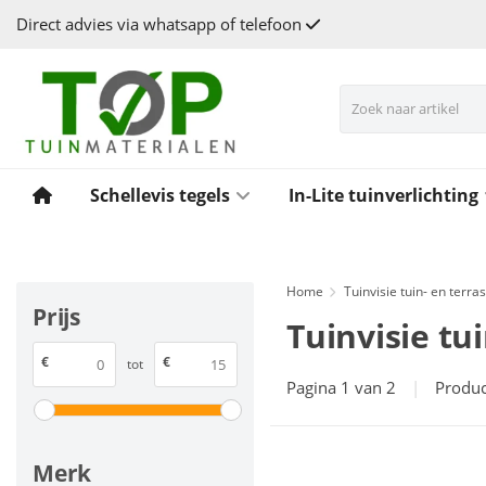
Direct advies via whatsapp of telefoon
Schellevis tegels
In-Lite tuinverlichting
Home
Tuinvisie tuin- en terra
Prijs
Tuinvisie tu
€
€
tot
Pagina 1 van 2
|
Produ
Merk