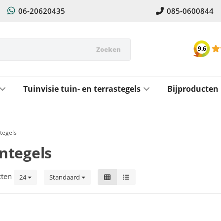
06-20620435
085-0600844
9.6
Zoeken
Tuinvisie tuin- en terrastegels
Bijproducten
stegels
integels
cten
24
Standaard