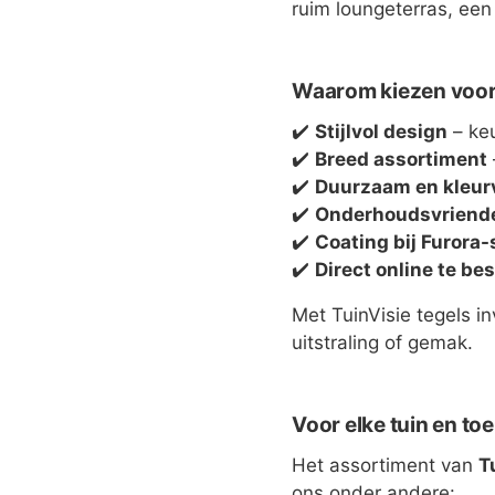
ruim loungeterras, een 
Waarom kiezen voor 
✔️
Stijlvol design
– keu
✔️
Breed assortiment
✔️
Duurzaam en kleur
✔️
Onderhoudsvriende
✔️
Coating bij Furora-
✔️
Direct online te bes
Met TuinVisie tegels i
uitstraling of gemak.
Voor elke tuin en toe
Het assortiment van
T
ons onder andere: