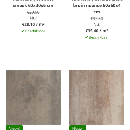
smook 60x30x6 cm
bruin nuance 60x60x4
cm
€29,60
Nu:
€37,30
€28,10 / m²
Nu:
€35,40 / m²
Beschikbaar
Beschikbaar
Nieuw!
Nieuw!