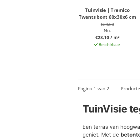
Tuinvisie | Tremico
Twents bont 60x30x6 cm
€29,60
Nu:
€28,10 / m²
Beschikbaar
Pagina 1 van 2
|
Product
TuinVisie te
Een terras van hoogwaa
geniet. Met de
betonte