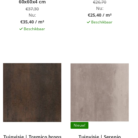
60x60x4 cm
€26,70
Nu:
€37,30
Nu:
€25,40 / m²
€35,40 / m²
Beschikbaar
Beschikbaar
Nieuw!
Tuinvisie | Tremico brons
Tuinvisie | Serenio