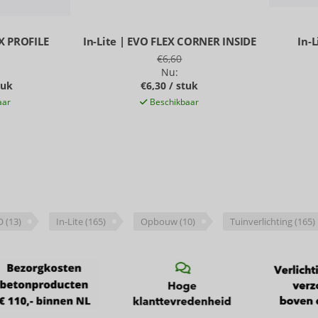
EX PROFILE
In-Lite | EVO FLEX CORNER INSIDE
In-L
€6,60
Nu:
tuk
€6,30 / stuk
aar
Beschikbaar
O
(13)
In-Lite
(165)
Opbouw
(10)
Tuinverlichting
(165)