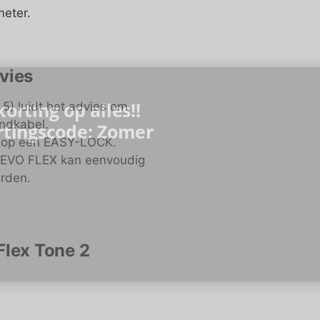
meter.
vies
orting op alles!!
5) luidt het advies om
ondkabel.
rtingscode: Zomer
n op een EASY-LOCK.
 EVO FLEX kan eenvoudig
rden.
lex Tone 2