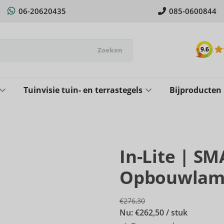
06-20620435
085-0600844
9.6
Zoeken
Tuinvisie tuin- en terrastegels
Bijproducten
In-Lite | S
Opbouwlam
€276,30
Nu: €262,50 / stuk