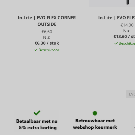
In-Lite | EVO FLEX CORNER
In-Lite | EVO FL
OUTSIDE
€14,30
Nu:
€6,60
€13,60 / s
Nu:
€6,30 / stuk
Beschikb
Beschikbaar
EV