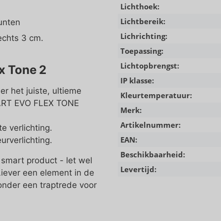
Lichthoek:
Lichtbereik:
punten
Lichrichting:
echts 3 cm.
Toepassing:
Lichtopbrengst:
x Tone 2
IP klasse:
r het juiste, ultieme
Kleurtemperatuur:
MART EVO FLEX TONE
Merk:
Artikelnummer:
 verlichting.
EAN:
rverlichting.
Beschikbaarheid:
smart product - let wel
Levertijd:
Liever een element in de
nder een traptrede voor