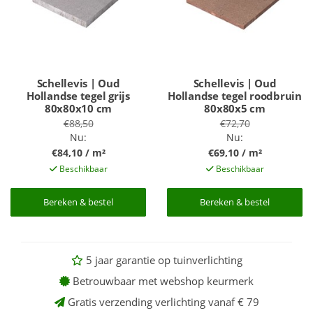
Schellevis | Oud
Schellevis | Oud
Hollandse tegel grijs
Hollandse tegel roodbruin
80x80x10 cm
80x80x5 cm
€88,50
€72,70
Nu:
Nu:
€84,10 / m²
€69,10 / m²
Beschikbaar
Beschikbaar
Bereken & bestel
Bereken & bestel
Bereken & bestel
Bereken & bestel
5 jaar garantie op tuinverlichting
Betrouwbaar met webshop keurmerk
Gratis verzending verlichting vanaf € 79