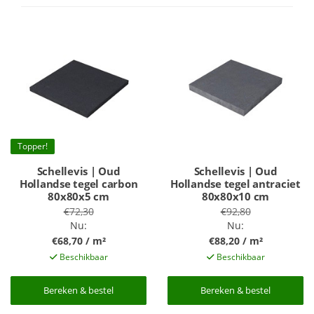
Topper!
Schellevis | Oud
Schellevis | Oud
Hollandse tegel carbon
Hollandse tegel antraciet
80x80x5 cm
80x80x10 cm
€72,30
€92,80
Nu:
Nu:
€68,70 / m²
€88,20 / m²
Beschikbaar
Beschikbaar
Bereken & bestel
Bereken & bestel
Bereken & bestel
Bereken & bestel