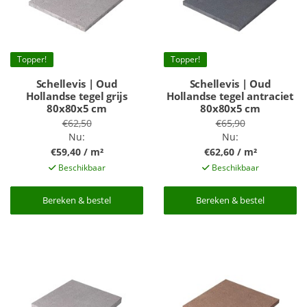
Topper!
Topper!
Schellevis | Oud
Schellevis | Oud
Hollandse tegel grijs
Hollandse tegel antraciet
80x80x5 cm
80x80x5 cm
€62,50
€65,90
Nu:
Nu:
€59,40 / m²
€62,60 / m²
Beschikbaar
Beschikbaar
Bereken & bestel
Bereken & bestel
Bereken & bestel
Bereken & bestel