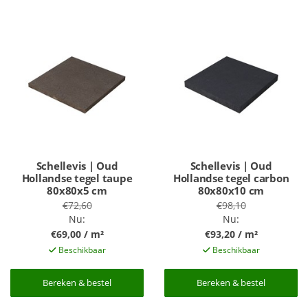
Schellevis | Oud
Schellevis | Oud
Hollandse tegel taupe
Hollandse tegel carbon
80x80x5 cm
80x80x10 cm
€72,60
€98,10
Nu:
Nu:
€69,00 / m²
€93,20 / m²
Beschikbaar
Beschikbaar
Bereken & bestel
Bereken & bestel
Bereken & bestel
Bereken & bestel