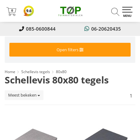
0
9.6
0
MENU
085-0600844
06-20620435
Open filters
Home
Schellevis tegels
80x80
Schellevis 80x80 tegels
Meest bekeken
1