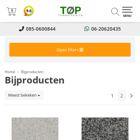
0
9.6
0
MENU
085-0600844
06-20620435
Open filters
Home
Bijproducten
Bijproducten
Meest bekeken
1
2