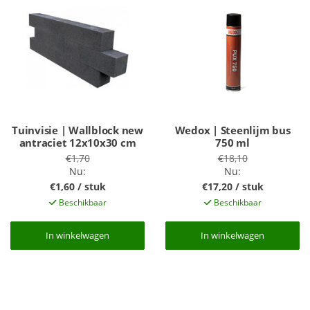
Tuinvisie | Wallblock new
Wedox | Steenlijm bus
antraciet 12x10x30 cm
750 ml
€1,70
€18,10
Nu:
Nu:
€1,60 / stuk
€17,20 / stuk
Beschikbaar
Beschikbaar
In winkelwagen
In winkelwagen
In winkelwagen
In winkelwagen