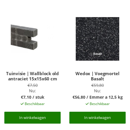
Tuinvisie | Wallblock old
Wedox | Voegmortel
antraciet 15x15x60 cm
Basalt
€7,50
€59,80
Nu:
Nu:
€7,10 / stuk
€56,80 / Emmer a 12,5 kg
Beschikbaar
Beschikbaar
In winkelwagen
In winkelwagen
In winkelwagen
In winkelwagen