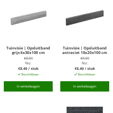
Tuinvisie | Opsluitband
Tuinvisie | Opsluitband
grijs 6x30x100 cm
antraciet 10x20x100 cm
€8,80
€8,80
Nu:
Nu:
€8,40 / stuk
€8,40 / stuk
Beschikbaar
Beschikbaar
In winkelwagen
In winkelwagen
In winkelwagen
In winkelwagen