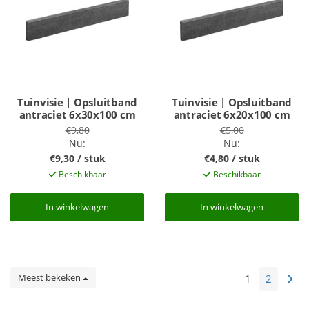
Tuinvisie | Opsluitband
Tuinvisie | Opsluitband
antraciet 6x30x100 cm
antraciet 6x20x100 cm
€9,80
€5,00
Nu:
Nu:
€9,30 / stuk
€4,80 / stuk
Beschikbaar
Beschikbaar
In winkelwagen
In winkelwagen
In winkelwagen
In winkelwagen
Meest bekeken
1
2