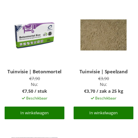
Tuinvisie | Betonmortel
Tuinvisie | Speelzand
€7,90
€3,90
Nu:
Nu:
€7,50 / stuk
€3,70 / zak a 25 kg
Beschikbaar
Beschikbaar
In winkelwagen
In winkelwagen
In winkelwagen
In winkelwagen