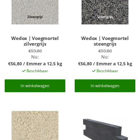
Wedox | Voegmortel
Wedox | Voegmortel
zilvergrijs
steengrijs
€59,80
€59,80
Nu:
Nu:
€56,80 / Emmer a 12,5 kg
€56,80 / Emmer a 12,5 kg
Beschikbaar
Beschikbaar
In winkelwagen
In winkelwagen
In winkelwagen
In winkelwagen