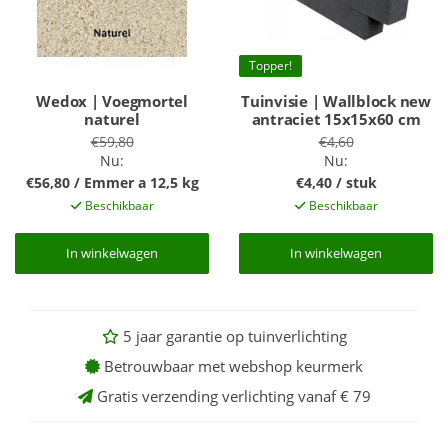
Topper!
Wedox | Voegmortel
Tuinvisie | Wallblock new
naturel
antraciet 15x15x60 cm
€59,80
€4,60
Nu:
Nu:
€56,80 / Emmer a 12,5 kg
€4,40 / stuk
Beschikbaar
Beschikbaar
In winkelwagen
In winkelwagen
In winkelwagen
In winkelwagen
5 jaar garantie op tuinverlichting
Betrouwbaar met webshop keurmerk
Gratis verzending verlichting vanaf € 79