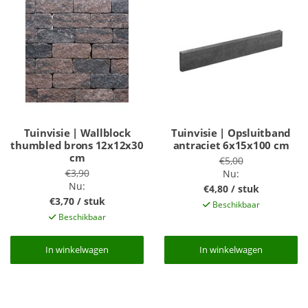
Tuinvisie | Wallblock
Tuinvisie | Opsluitband
thumbled brons 12x12x30
antraciet 6x15x100 cm
cm
€5,00
€3,90
Nu:
Nu:
€4,80 / stuk
€3,70 / stuk
Beschikbaar
Beschikbaar
In winkelwagen
In winkelwagen
In winkelwagen
In winkelwagen