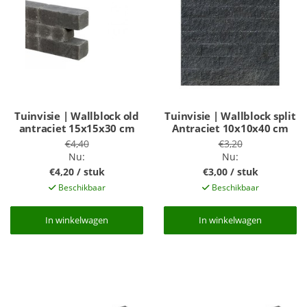
Tuinvisie | Wallblock old
Tuinvisie | Wallblock split
antraciet 15x15x30 cm
Antraciet 10x10x40 cm
€4,40
€3,20
Nu:
Nu:
€4,20 / stuk
€3,00 / stuk
Beschikbaar
Beschikbaar
In winkelwagen
In winkelwagen
In winkelwagen
In winkelwagen