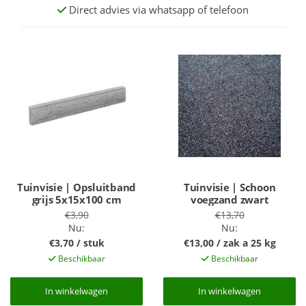
Direct advies via whatsapp of telefoon
Tuinvisie | Opsluitband
Tuinvisie | Schoon
grijs 5x15x100 cm
voegzand zwart
€3,90
€13,70
Nu:
Nu:
€3,70 / stuk
€13,00 / zak a 25 kg
Beschikbaar
Beschikbaar
In winkelwagen
In winkelwagen
In winkelwagen
In winkelwagen