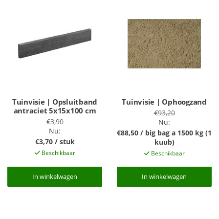
Tuinvisie | Opsluitband
Tuinvisie | Ophoogzand
antraciet 5x15x100 cm
€93,20
€3,90
Nu:
Nu:
€88,50 / big bag a 1500 kg (1
€3,70 / stuk
kuub)
Beschikbaar
Beschikbaar
In winkelwagen
In winkelwagen
In winkelwagen
In winkelwagen