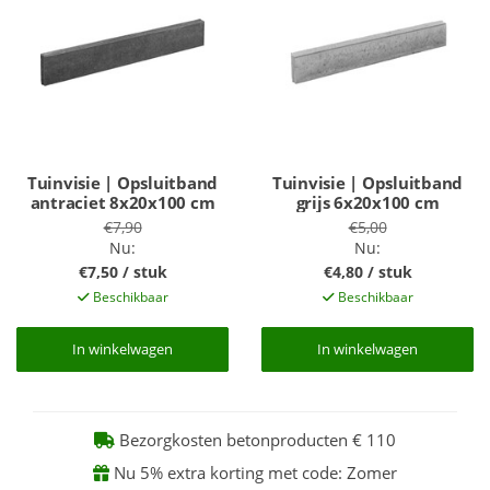
Tuinvisie | Opsluitband
Tuinvisie | Opsluitband
antraciet 8x20x100 cm
grijs 6x20x100 cm
€7,90
€5,00
Nu:
Nu:
€7,50 / stuk
€4,80 / stuk
Beschikbaar
Beschikbaar
In winkelwagen
In winkelwagen
In winkelwagen
In winkelwagen
Bezorgkosten betonproducten € 110
Nu 5% extra korting met code: Zomer