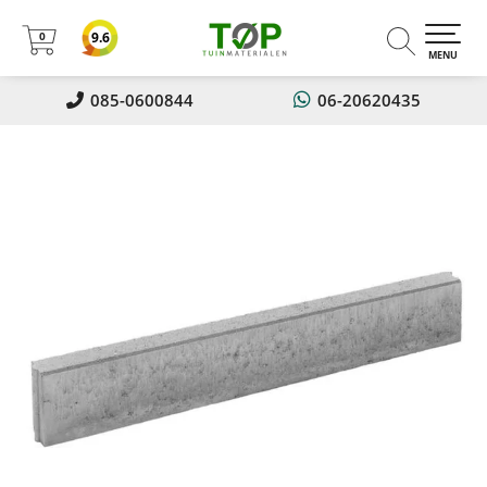
0
9.6
0
MENU
085-0600844
06-20620435
Nu 5% korting op alles!! Met
kortingscode: Zomer