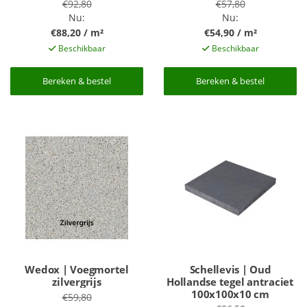
€92,80
€57,80
Nu:
Nu:
€88,20 / m²
€54,90 / m²
Beschikbaar
Beschikbaar
Bereken & bestel
Bereken & bestel
Bereken & bestel
Bereken & bestel
Wedox | Voegmortel
Schellevis | Oud
zilvergrijs
Hollandse tegel antraciet
100x100x10 cm
€59,80