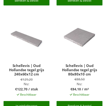
Bereken & bestel
Bereken & bestel
Bereken & bestel
Bereken & bestel
Schellevis | Oud
Schellevis | Oud
Hollandse tegel grijs
Hollandse tegel grijs
240x60x12 cm
80x80x10 cm
€88,50
€129,20
Nu:
Nu:
€122,70 / stuk
€84,10 / m²
Beschikbaar
Beschikbaar
In winkelwagen
In winkelwagen
Bereken & bestel
Bereken & bestel