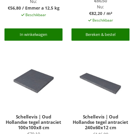
€86,50
Nu:
Nu:
€56,80 / Emmer a 12,5 kg
€82,20 / m²
Beschikbaar
Beschikbaar
In winkelwagen
In winkelwagen
Bereken & bestel
Bereken & bestel
Schellevis | Oud
Schellevis | Oud
Hollandse tegel antraciet
Hollandse tegel antraciet
100x100x8 cm
240x60x12 cm
€79,10