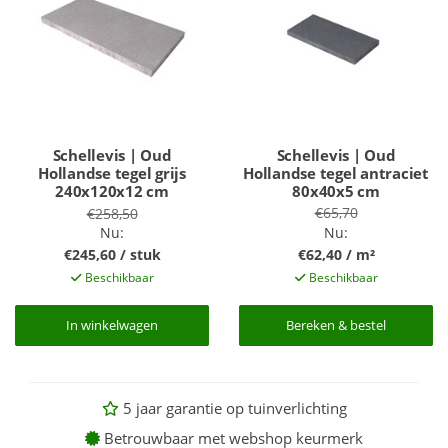
Schellevis | Oud
Schellevis | Oud
Hollandse tegel grijs
Hollandse tegel antraciet
240x120x12 cm
80x40x5 cm
€65,70
€258,50
Nu:
Nu:
€245,60 / stuk
€62,40 / m²
Beschikbaar
Beschikbaar
In winkelwagen
In winkelwagen
Bereken & bestel
Bereken & bestel
5 jaar garantie op tuinverlichting
Betrouwbaar met webshop keurmerk