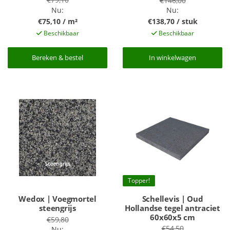
€146,00
Nu:
Nu:
€75,10 / m²
€138,70 / stuk
Beschikbaar
Beschikbaar
Bereken & bestel
Bereken & bestel
In winkelwagen
In winkelwagen
Topper!
Wedox | Voegmortel
Schellevis | Oud
steengrijs
Hollandse tegel antraciet
60x60x5 cm
€59,80
€54,50
Nu: