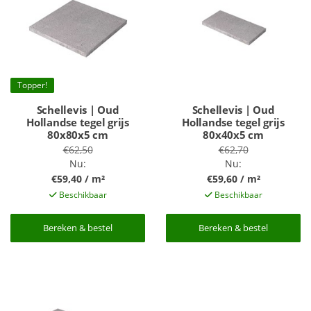
Topper!
Schellevis | Oud
Schellevis | Oud
Hollandse tegel grijs
Hollandse tegel grijs
80x80x5 cm
80x40x5 cm
€62,50
€62,70
Nu:
Nu:
€59,40 / m²
€59,60 / m²
Beschikbaar
Beschikbaar
Bereken & bestel
Bereken & bestel
Bereken & bestel
Bereken & bestel