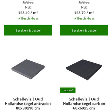
€72,00
€72,30
Nu:
Nu:
€68,40 / m²
€68,70 / m²
Beschikbaar
Beschikbaar
Bereken & bestel
Bereken & bestel
Bereken & bestel
Bereken & bestel
Topper!
Schellevis | Oud
Schellevis | Oud
Hollandse tegel antraciet
Hollandse tegel carbon
80x80x10 cm
60x60x5 cm