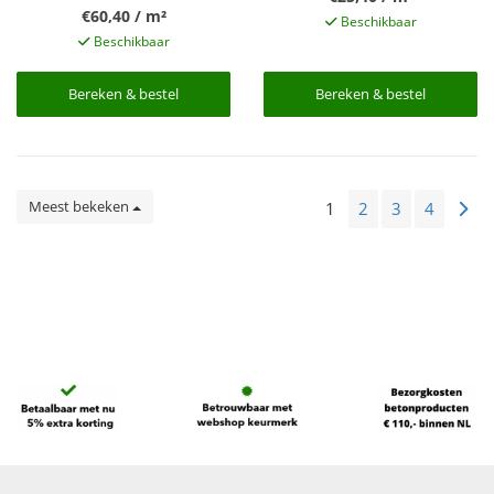
€60,40 / m²
Beschikbaar
Beschikbaar
Bereken & bestel
Bereken & bestel
Bereken & bestel
Bereken & bestel
Meest bekeken
1
2
3
4