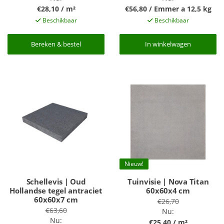
€28,10 / m²
€56,80 / Emmer a 12,5 kg
Beschikbaar
Beschikbaar
Bereken & bestel
Bereken & bestel
In winkelwagen
In winkelwagen
Nieuw!
Schellevis | Oud
Tuinvisie | Nova Titan
Hollandse tegel antraciet
60x60x4 cm
60x60x7 cm
€26,70
€63,60
Nu:
Nu:
€25,40 / m²