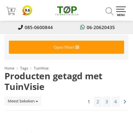
0
9.6
0
MENU
085-0600844
06-20620435
Open filters
Home
Tags
TuinVisie
Producten getagd met
TuinVisie
Meest bekeken
1
2
3
4