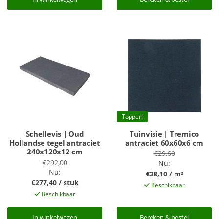
Topper!
Schellevis | Oud
Tuinvisie | Tremico
Hollandse tegel antraciet
antraciet 60x60x6 cm
240x120x12 cm
€29,60
€292,00
Nu:
Nu:
€28,10 / m²
€277,40 / stuk
Beschikbaar
Beschikbaar
In winkelwagen
In winkelwagen
Bereken & bestel
Bereken & bestel