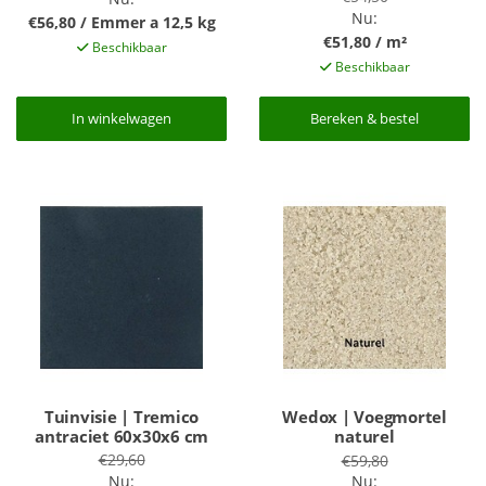
Nu:
€56,80 / Emmer a 12,5 kg
€51,80 / m²
Beschikbaar
Beschikbaar
In winkelwagen
In winkelwagen
Bereken & bestel
Bereken & bestel
Tuinvisie | Tremico
Wedox | Voegmortel
antraciet 60x30x6 cm
naturel
€29,60
€59,80
Nu:
Nu: