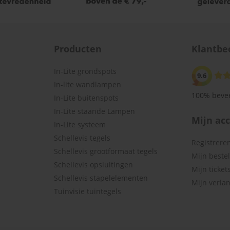
Producten
Klantbe
In-Lite grondspots
9.6
In-lite wandlampen
100% bevee
In-Lite buitenspots
In-Lite staande Lampen
Mijn ac
In-Lite systeem
Schellevis tegels
Registrere
Schellevis grootformaat tegels
Mijn beste
Schellevis opsluitingen
Mijn ticket
Schellevis stapelelementen
Mijn verlan
Tuinvisie tuintegels