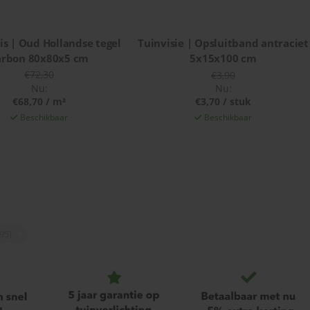
is | Oud Hollandse tegel
Tuinvisie | Opsluitband antraciet
arbon 80x80x5 cm
5x15x100 cm
€72,30
€3,90
Nu:
Nu:
€68,70 / m²
€3,70 / stuk
Beschikbaar
Beschikbaar
(95)