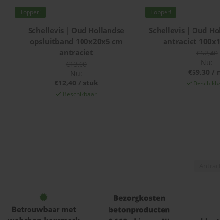
Topper!
Topper!
Schellevis | Oud Hollandse
Schellevis | Oud Ho
opsluitband 100x20x5 cm
antraciet 100x
antraciet
€62,40
Nu:
€13,00
€59,30 / 
Nu:
€12,40 / stuk
Beschikb
Beschikbaar
Antrac