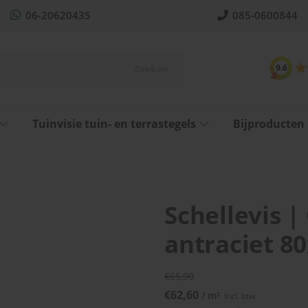
06-20620435
085-0600844
9.6
Zoeken
Tuinvisie tuin- en terrastegels
Bijproducten
Schellevis |
antraciet 8
€65,90
€62,60
/ m²
Incl. btw