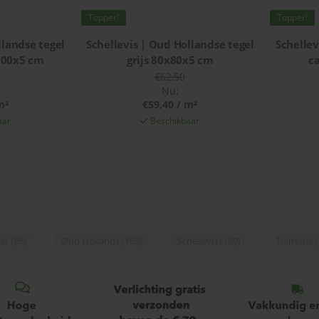
Topper!
Topper!
llandse tegel
Schellevis | Oud Hollandse tegel
Schellev
100x5 cm
grijs 80x80x5 cm
c
€62,50
Nu:
m²
€59,40 / m²
aar
Beschikbaar
iet
(96)
Oud Hollands
(169)
Schellevis
(169)
TuinVisie