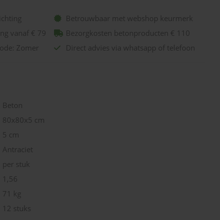
ichting
Betrouwbaar met webshop keurmerk
ing vanaf € 79
Bezorgkosten betonproducten € 110
code: Zomer
Direct advies via whatsapp of telefoon
Beton
80x80x5 cm
5 cm
Antraciet
per stuk
1,56
71 kg
12 stuks