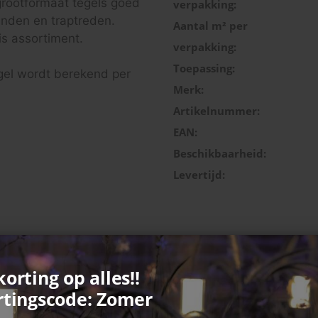
 grootformaat tegels goed
verpakking:
anden en traptreden.
Aantal m² per
is assortiment.
verpakking:
Toepassing:
egel wordt berekend per
Merk:
Artikelnummer:
EAN:
Beschikbaarheid:
Levertijd:
baar in 5 kleuren
orting op alles!!
opulair:
rtingscode: Zomer