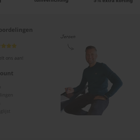
oordelingen
lt ons aan!
count
n
llingen
s
glijst