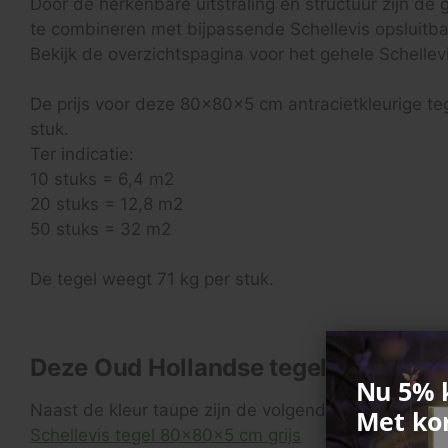
Door de herkenbare uitstraling en structuur zijn de
te combineren met bijpassende Schellevis opsluitb
Bekijk de overzichtspagina voor het gehele Schellev
De prijs voor deze 80x80x5 cm antracietkleurige t
stuk.
Ter indicatie:
10 stuks = 6,4 m2
20 stuks = 12,8 m2
50 stuks = 32 m2
De tegel weegt 71 kg per stuk.
Deze Oud Hollandse tegel is verkrijg
Nu 5% k
Naast de kleur taupe zijn de volgende kleuren ook p
Met ko
Schellevis tegel 80x80x5 cm grijs