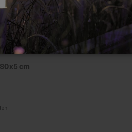
in de Nederlandse tuinen.
x80x5 cm
fen