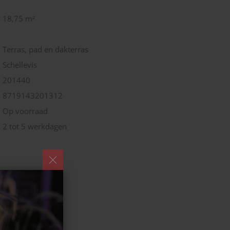
18,75 m²
Terras, pad en dakterras
Schellevis
201440
8719143201312
Op voorraad
2 tot 5 werkdagen