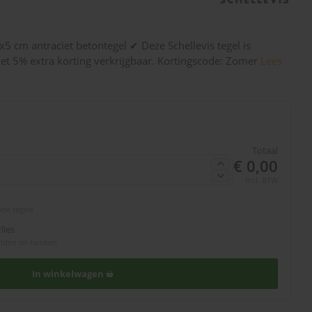
x5 cm antraciet betontegel ✔ Deze Schellevis tegel is
et 5% extra korting verkrijgbaar. Kortingscode: Zomer
Lees
Totaal
€ 0,00
incl. BTW
ele tegels
lies
randen en hoeken
In winkelwagen