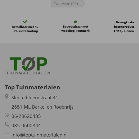
Nu:
€84,10 / m²
TuinVisie
(95)
€88,20 / m²
Beschikbaar
Beschikbaar
Top Tuinmaterialen
Sleutelbloemstraat 41
2651 ML Berkel en Rodenrijs
06-20620435
085-0600844
info@toptuinmaterialen.nl