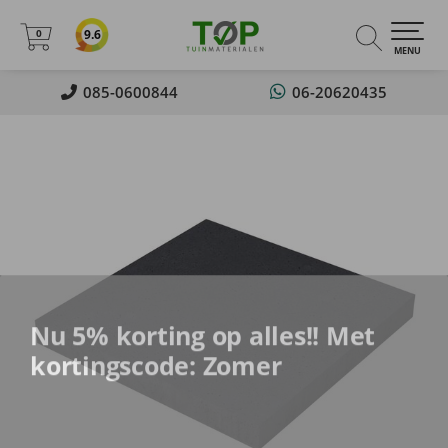
0
9.6
0
MENU
085-0600844
06-20620435
Nu 5% korting op alles!! Met
kortingscode: Zomer