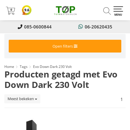
0
9.6
0
MENU
085-0600844
06-20620435
Open filters
Home
Tags
Evo Down Dark 230 Volt
Producten getagd met Evo
Down Dark 230 Volt
Meest bekeken
1