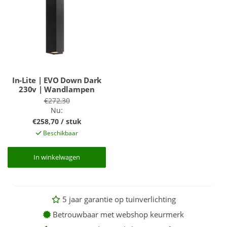
In-Lite | EVO Down Dark
230v | Wandlampen
€272,30
Nu:
€258,70 / stuk
Beschikbaar
In winkelwagen
In winkelwagen
5 jaar garantie op tuinverlichting
Betrouwbaar met webshop keurmerk