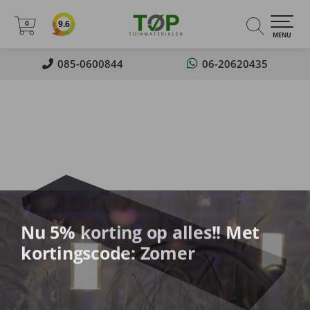
0
9.6
0
MENU
085-0600844
06-20620435
Nu 5% korting op alles!! Met
kortingscode: Zomer