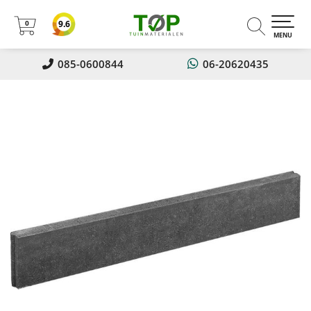
0
9.6
0
MENU
085-0600844
06-20620435
Nu 5% korting op alles!! Met
kortingscode: Zomer