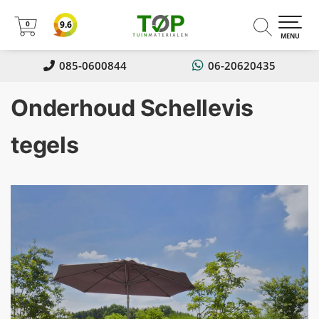
0
9.6
0
MENU
085-0600844
06-20620435
Onderhoud Schellevis
tegels