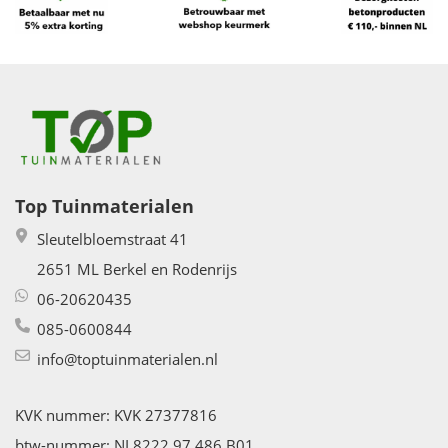
Top Tuinmaterialen
Sleutelbloemstraat 41
2651 ML Berkel en Rodenrijs
06-20620435
085-0600844
info@toptuinmaterialen.nl
KVK nummer: KVK 27377816
btw-nummer: NL8222.97.486.B01