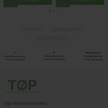
Nieuw!
Nieuw!
In-Lite | DISC Wall 230v |
In-Lite | DISC Wall 12v |
Wandlampen
Wandlampen
€234,00
€202,00
Nu:
Nu:
In-Lite
(165)
Staande lampen
(9)
€222,30 / stuk
€191,90 / stuk
Beschikbaar
Beschikbaar
Tuinverlichting
(165)
Top Tuinmaterialen