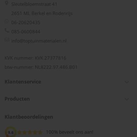
Sleutelbloemstraat 41
2651 ML Berkel en Rodenrijs
06-20620435
085-0600844
info@toptuinmaterialen.nl
KVK nummer: KVK 27377816
btw-nummer: NL8222.97.486.B01
Klantenservice
Producten
Klantbeoordelingen
100% beveelt ons aan!
9.6