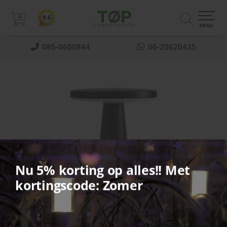
0
9.6
0
MENU
085-0600844
06-20620435
Nu 5% korting op alles!! Met
kortingscode: Zomer