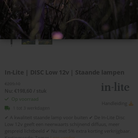
In-Lite | DISC Low 12v | Staande lampen
€209,10
Nu: €198,60 / stuk
Op voorraad
Handleiding
1 tot 3 werkdagen
✔ A kwaliteit staande lamp voor buiten ✔ De In-Lite Disc
Low 12v geeft een neerwaarts schijnend diffuus, meer
gespreid lichtbeeld ✔ Nu met 5% extra korting verkrijgbaar.
Kortingscode: Zomer
Lees verder