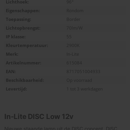
Lichthoek:
96°
Eigenschappen:
Rondom
Toepassing:
Border
Lichtopbrengst:
70lm/W
IP klasse:
55
Kleurtemperatuur:
2900K
Merk:
In-Lite
Artikelnummer:
615084
EAN:
8717051004933
Beschikbaarheid:
Op voorraad
Levertijd:
1 tot 3 werkdagen
In-Lite DISC Low 12v
Nieuwe staande lamp uit de DISC concept. DISC