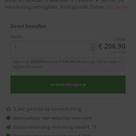
boven en beneden is leverbaar is 5 kleuren ✔ Nu met 5%
extra korting verkrijgbaar. Kortingscode: Zomer
Lees verder
Direct bestellen
Aantal
Totaal
€ 206,90
incl. BTW
Met code
ZOMER
betaal je
€ 196,56
(5% korting). Vul de code in
bij het afrekenen.
In winkelwagen
5 jaar garantie op tuinverlichting
Betrouwbaar met webshop keurmerk
Gratis verzending verlichting vanaf € 79