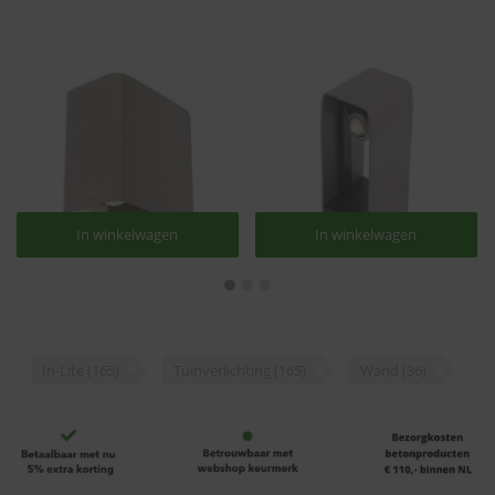
In winkelwagen
In winkelwagen
In winkelwagen
In winkelwagen
In-Lite | ACE Down Rose
In-Lite | ACE Rose Silver
Silver 12v | Wandlampen
12v | Staande lampen
€165,40
€197,10
Nu:
Nu:
In-Lite
(165)
Tuinverlichting
(165)
Wand
(36)
€157,10 / stuk
€187,20 / stuk
Beschikbaar
Beschikbaar