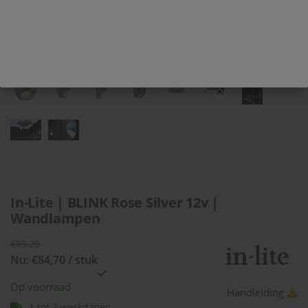
In-Lite | BLINK Rose Silver 12v |
Wandlampen
€89,20
Nu: €84,70 / stuk
Op voorraad
Handleiding
1 tot 3 werkdagen