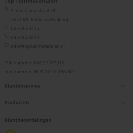
Top Tuinmaterialen
Sleutelbloemstraat 41
2651 ML Berkel en Rodenrijs
06-20620435
085-0600844
info@toptuinmaterialen.nl
KVK nummer: KVK 27377816
btw-nummer: NL8222.97.486.B01
Klantenservice
Producten
Klantbeoordelingen