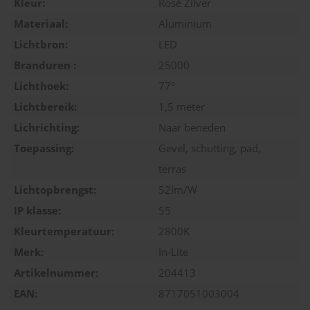
Kleur:
Rosé Zilver
Materiaal:
Aluminium
Lichtbron:
LED
Branduren :
25000
Lichthoek:
77°
Lichtbereik:
1,5 meter
Lichrichting:
Naar beneden
Toepassing:
Gevel, schutting, pad,
terras
Lichtopbrengst:
52lm/W
IP klasse:
55
Kleurtemperatuur:
2800K
Merk:
In-Lite
Artikelnummer:
204413
EAN:
8717051003004