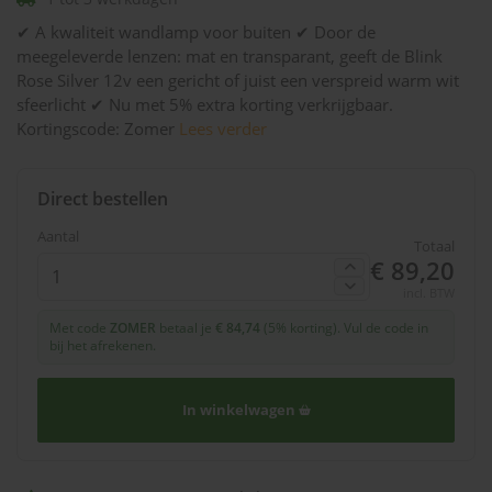
✔ A kwaliteit wandlamp voor buiten ✔ Door de
meegeleverde lenzen: mat en transparant, geeft de Blink
Rose Silver 12v een gericht of juist een verspreid warm wit
sfeerlicht ✔ Nu met 5% extra korting verkrijgbaar.
Kortingscode: Zomer
Lees verder
Direct bestellen
Aantal
Totaal
€ 89,20
incl. BTW
Met code
ZOMER
betaal je
€ 84,74
(5% korting). Vul de code in
bij het afrekenen.
In winkelwagen