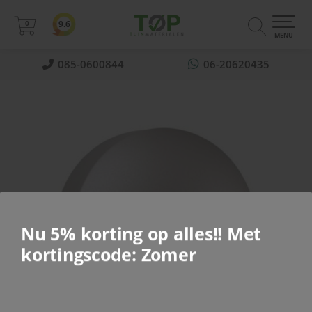
0
9.6
0
MENU
085-0600844
06-20620435
Nu 5% korting op alles!! Met
kortingscode: Zomer