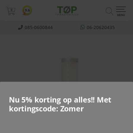
0
9.6
0
MENU
085-0600844
06-20620435
Nu 5% korting op alles!! Met
kortingscode: Zomer