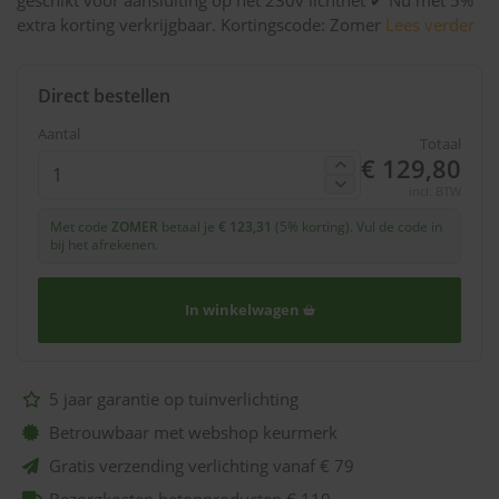
geschikt voor aansluiting op het 230v lichtnet ✔ Nu met 5%
extra korting verkrijgbaar. Kortingscode: Zomer
Lees verder
Direct bestellen
Aantal
Totaal
€ 129,80
incl. BTW
Met code
ZOMER
betaal je
€ 123,31
(5% korting). Vul de code in
bij het afrekenen.
In winkelwagen
5 jaar garantie op tuinverlichting
Betrouwbaar met webshop keurmerk
Gratis verzending verlichting vanaf € 79