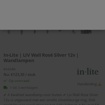
In-Lite | LIV Wall Rosé Silver 12v |
Wandlampen
€129,80
Nu: €123,30 / stuk
Op voorraad
Handleiding
1 tot 3 werkdagen
✔ A kwaliteit wandlamp voor buiten ✔ Liv Wall Rose Silver
12v is uitgevoerd met een smalle zilverkleurige ring. Ook