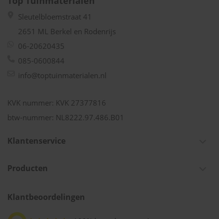
Top Tuinmaterialen
Sleutelbloemstraat 41
2651 ML Berkel en Rodenrijs
06-20620435
085-0600844
info@toptuinmaterialen.nl
KVK nummer: KVK 27377816
btw-nummer: NL8222.97.486.B01
Klantenservice
Producten
Klantbeoordelingen