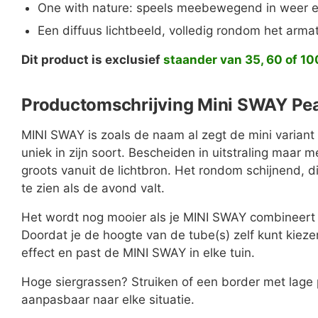
One with nature: speels meebewegend in weer 
Een diffuus lichtbeeld, volledig rondom het arma
Dit product is exclusief
staander van 35, 60 of 1
Productomschrijving Mini SWAY Pea
MINI SWAY is zoals de naam al zegt de mini varia
uniek in zijn soort. Bescheiden in uitstraling maar m
groots vanuit de lichtbron. Het rondom schijnend, di
te zien als de avond valt.
Nu 5% k
Het wordt nog mooier als je MINI SWAY combinee
Met ko
Doordat je de hoogte van de tube(s) zelf kunt kiezen
effect en past de MINI SWAY in elke tuin.
Hoge siergrassen? Struiken of een border met lage
aanpasbaar naar elke situatie.