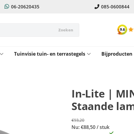
06-20620435
085-0600844
9.6
Zoeken
Tuinvisie tuin- en terrastegels
Bijproducten
In-Lite | M
Staande la
€93,20
Nu: €88,50 / stuk