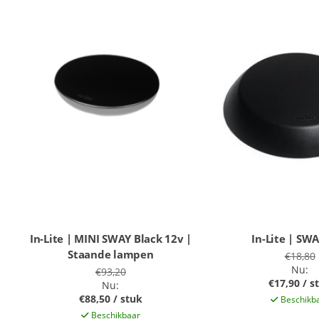
In-Lite | MINI SWAY Black 12v |
In-Lite | SW
Staande lampen
€18,80
Nu:
€93,20
€17,90 / s
Nu:
€88,50 / stuk
Beschikb
Beschikbaar