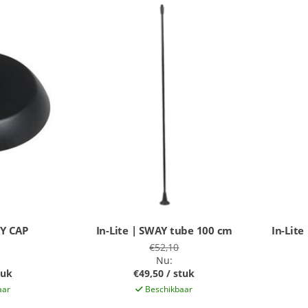
AY CAP
In-Lite | SWAY tube 100 cm
In-Lite
€52,10
Nu:
tuk
€49,50 / stuk
aar
Beschikbaar