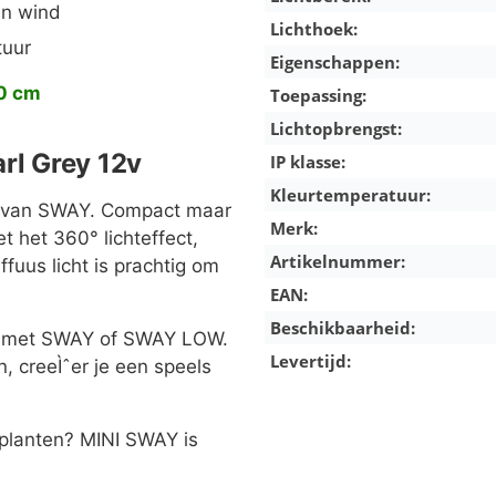
en wind
Lichthoek:
tuur
Eigenschappen:
00 cm
Toepassing:
Lichtopbrengst:
rl Grey 12v
IP klasse:
Kleurtemperatuur:
nt van SWAY. Compact maar
Merk:
et het 360° lichteffect,
Artikelnummer:
ffuus licht is prachtig om
EAN:
orting op alles!!
Beschikbaarheid:
rt met SWAY of SWAY LOW.
rtingscode: Zomer
Levertijd:
, creeÌˆer je een speels
 planten? MINI SWAY is