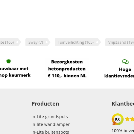
ite
(165)
Sway
(7)
Tuinverlichting
(165)
Vrijstaand
(19)
Producten
Klantbe
In-Lite grondspots
9.6
In-lite wandlampen
100% bevee
In-Lite buitenspots