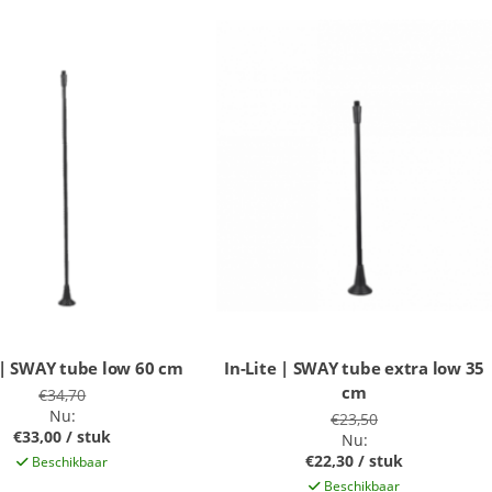
 | SWAY tube low 60 cm
In-Lite | SWAY tube extra low 35
cm
€34,70
Nu:
€23,50
€33,00 / stuk
Nu:
€22,30 / stuk
Beschikbaar
Beschikbaar