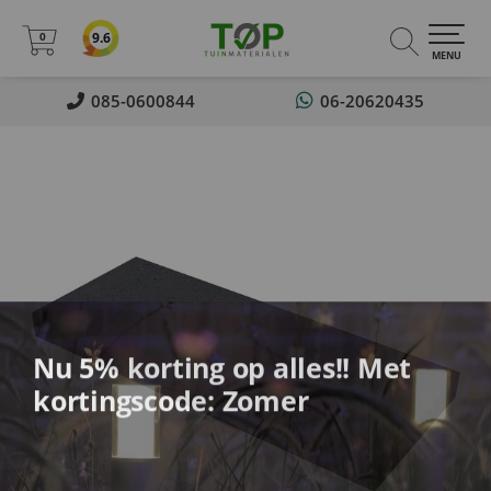
0
9.6
0
MENU
085-0600844
06-20620435
Nu 5% korting op alles!! Met
kortingscode: Zomer