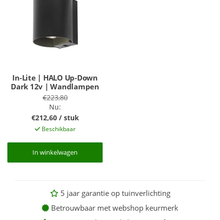
In-Lite | HALO Up-Down
Dark 12v | Wandlampen
€223,80
Nu:
€212,60 / stuk
Beschikbaar
In winkelwagen
In winkelwagen
5 jaar garantie op tuinverlichting
Betrouwbaar met webshop keurmerk