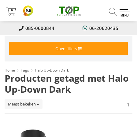
0
9.6
0
MENU
085-0600844
06-20620435
Open filters
Home
Tags
Halo Up-Down Dark
Producten getagd met Halo
Up-Down Dark
Meest bekeken
1