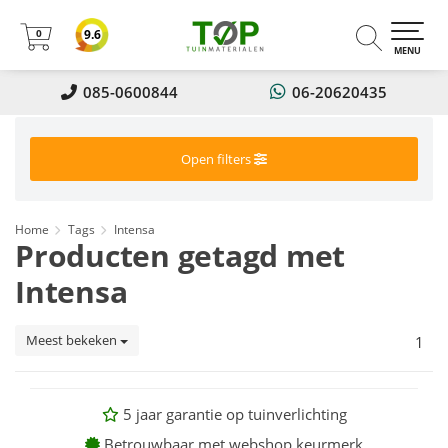
0
9.6
0
MENU
085-0600844
06-20620435
Open filters
Home
Tags
Intensa
Producten getagd met
Intensa
Meest bekeken
1
5 jaar garantie op tuinverlichting
Betrouwbaar met webshop keurmerk