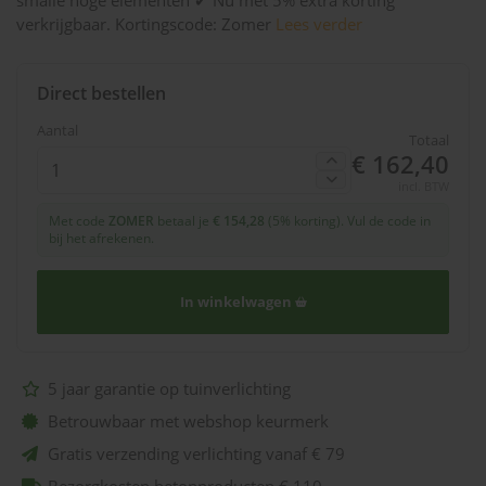
smalle hoge elementen ✔ Nu met 5% extra korting
verkrijgbaar. Kortingscode: Zomer
Lees verder
Direct bestellen
Aantal
Totaal
€ 162,40
incl. BTW
Met code
ZOMER
betaal je
€ 154,28
(5% korting). Vul de code in
bij het afrekenen.
In winkelwagen
5 jaar garantie op tuinverlichting
Betrouwbaar met webshop keurmerk
Gratis verzending verlichting vanaf € 79