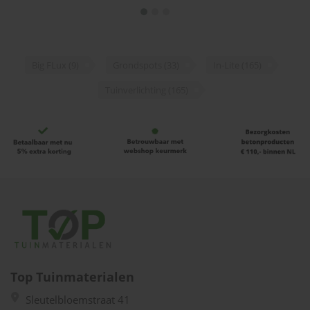
In-Lite | BIG FLUX Black
In-Lite | BIG FLUX Pearl
12v | Grondspots
Grey 12v | Grondspots
€162,40
€162,40
Nu:
Nu:
Big FLux
(9)
Grondspots
(33)
In-Lite
(165)
€154,30 / stuk
€154,30 / stuk
Beschikbaar
Beschikbaar
Tuinverlichting
(165)
Top Tuinmaterialen
Sleutelbloemstraat 41