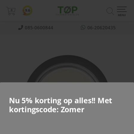
0
9.6
0
MENU
085-0600844
06-20620435
Nu 5% korting op alles!! Met
kortingscode: Zomer