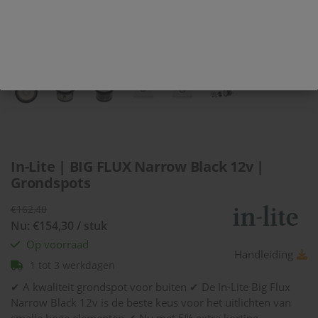
In-Lite | BIG FLUX Narrow Black 12v |
Grondspots
€162,40
Nu: €154,30 / stuk
Op voorraad
Handleiding
1 tot 3 werkdagen
✔ A kwaliteit grondspot voor buiten ✔ De In-Lite Big Flux
Narrow Black 12v is de beste keus voor het uitlichten van