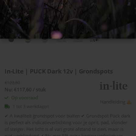
In-Lite | PUCK Dark 12v | Grondspots
€123,80
Nu: €117,60 / stuk
Op voorraad
Handleiding
1 tot 3 werkdagen
✔ A kwaliteit grondspot voor buiten ✔ Grondspot Puck dark
is perfect als indicatieverlichting voor je oprit, pad, vlonder
of steiger. Het licht is al van grote afstand te zien, maar is
niet verblindend ✔ Nu met 5% extra korting verkrijgbaar.