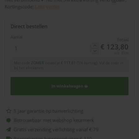
Kortingscode:
Lees verder
Direct bestellen
Aantal
Totaal
€ 123,80
incl. BTW
Met code
ZOMER
betaal je
€ 117,61
(5% korting). Vul de code in
bij het afrekenen.
In winkelwagen
5 jaar garantie op tuinverlichting
Betrouwbaar met webshop keurmerk
Gratis verzending verlichting vanaf € 79
Bezorgkosten betonproducten € 110