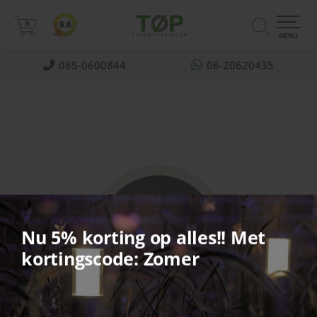
0
9.6
0
MENU
085-0600844
06-20620435
Nu 5% korting op alles!! Met
kortingscode: Zomer