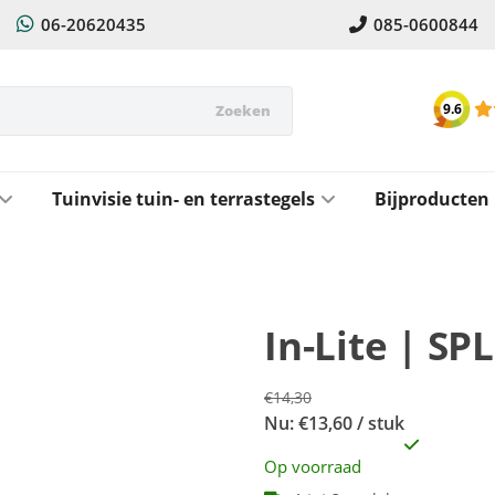
06-20620435
085-0600844
9.6
Zoeken
Tuinvisie tuin- en terrastegels
Bijproducten
In-Lite | SP
€14,30
Nu: €13,60 / stuk
Op voorraad