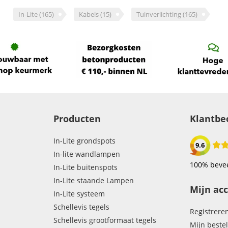
In-Lite
(165)
Kabels
(15)
Tuinverlichting
(165)
Producten
Klantbe
In-Lite grondspots
9.6
In-lite wandlampen
100% bevee
In-Lite buitenspots
In-Lite staande Lampen
Mijn ac
In-Lite systeem
Schellevis tegels
Registrere
Schellevis grootformaat tegels
Mijn beste