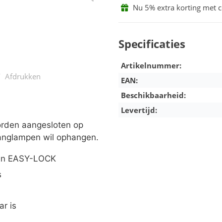
Nu 5% extra korting met 
Specificaties
Artikelnummer:
/
Afdrukken
EAN:
Beschikbaarheid:
Levertijd:
orting op alles!!
rden aangesloten op
rtingscode: Zomer
 hanglampen wil ophangen.
eÌn EASY-LOCK
s
ar is