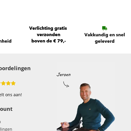
oordelingen
lt ons aan!
count
n
llingen