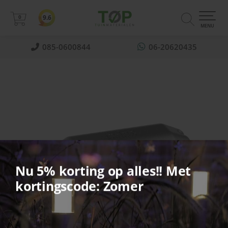
0
9.6
0
MENU
085-0600844
06-20620435
Nu 5% korting op alles!! Met
kortingscode: Zomer