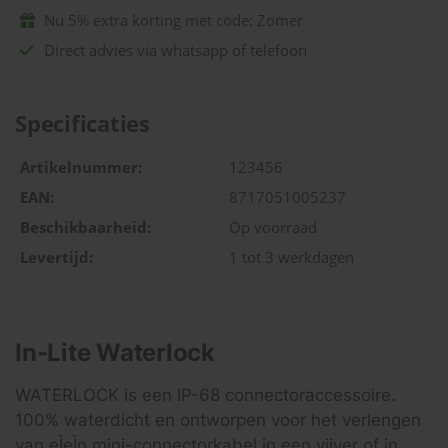
Nu 5% extra korting met code: Zomer
Direct advies via whatsapp of telefoon
Specificaties
Artikelnummer:
123456
EAN:
8717051005237
Beschikbaarheid:
Op voorraad
Levertijd:
1 tot 3 werkdagen
In-Lite Waterlock
WATERLOCK is een IP-68 connectoraccessoire.
100% waterdicht en ontworpen voor het verlengen
van eÌeÌn mini-connectorkabel in een vijver of in