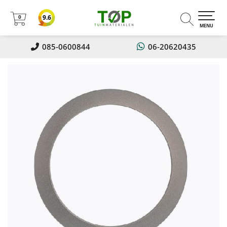
0
9.6
0
MENU
085-0600844
06-20620435
Nu 5% korting op alles!! Met
kortingscode: Zomer