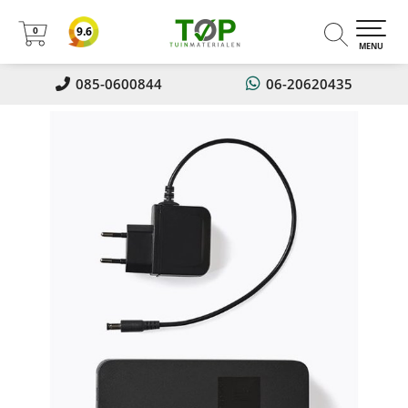
0
9.6
0
MENU
085-0600844
06-20620435
Nu 5% korting op alles!! Met
kortingscode: Zomer