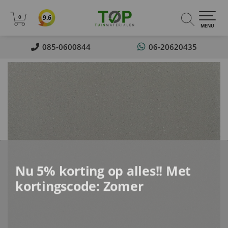
0
9.6
0
MENU
085-0600844
06-20620435
Nu 5% korting op alles!! Met
kortingscode: Zomer