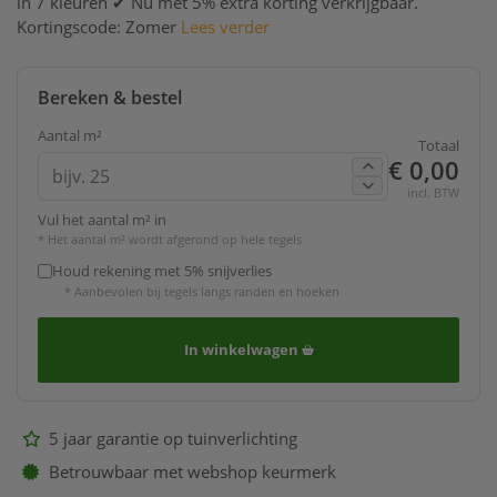
in 7 kleuren ✔ Nu met 5% extra korting verkrijgbaar.
Kortingscode: Zomer
Lees verder
Bereken & bestel
Aantal m²
Totaal
€ 0,00
incl. BTW
Vul het aantal m² in
* Het aantal m² wordt afgerond op hele tegels
Houd rekening met 5% snijverlies
* Aanbevolen bij tegels langs randen en hoeken
In winkelwagen
5 jaar garantie op tuinverlichting
Betrouwbaar met webshop keurmerk