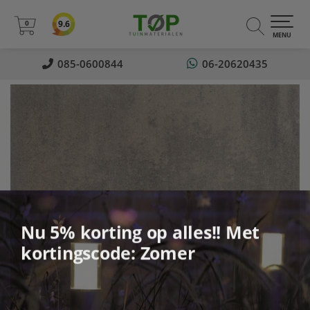
0
9.6
0
MENU
085-0600844
06-20620435
Nu 5% korting op alles!! Met
kortingscode: Zomer