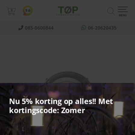
0
9.6
0
MENU
085-0600844
06-20620435
Nu 5% korting op alles!! Met
kortingscode: Zomer