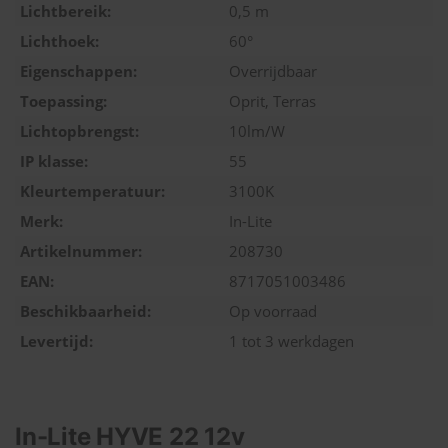
Lichtbereik:
0,5 m
Lichthoek:
60°
Eigenschappen:
Overrijdbaar
Toepassing:
Oprit, Terras
Lichtopbrengst:
10lm/W
IP klasse:
55
Kleurtemperatuur:
3100K
Merk:
In-Lite
Artikelnummer:
208730
EAN:
8717051003486
Beschikbaarheid:
Op voorraad
Levertijd:
1 tot 3 werkdagen
In-Lite HYVE 22 12v