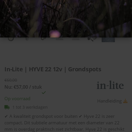
In-Lite | HYVE 22 12v | Grondspots
€60,00
Nu: €57,00 / stuk
Op voorraad
Handleiding
1 tot 3 werkdagen
✔ A kwaliteit grondspot voor buiten ✔ Hyve 22 is zeer
compact. Dit subtiele armatuur met een diameter van 22
mm is overdag praktisch niet zichtbaar. Hyve 22 is geschikt