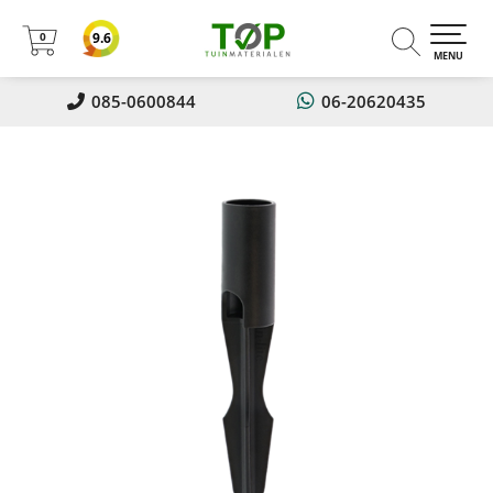
0
9.6
0
MENU
085-0600844
06-20620435
Nu 5% korting op alles!! Met
kortingscode: Zomer