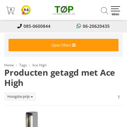
0
9.6
0
MENU
085-0600844
06-20620435
Open filters
Home
Tags
Ace High
Producten getagd met Ace
High
Hoogste prijs
1