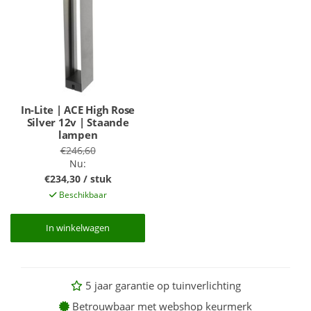
In-Lite | ACE High Rose
Silver 12v | Staande
lampen
€246,60
Nu:
€234,30 / stuk
Beschikbaar
In winkelwagen
In winkelwagen
5 jaar garantie op tuinverlichting
Betrouwbaar met webshop keurmerk