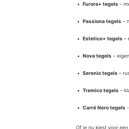
Furora+ tegels
– me
Passiona tegels
– n
Estetico+ tegels
– 
Nova tegels
– eigen
Serenio tegels
– rus
Tremico tegels
– kl
Carré Nero tegels
-
Of je nu kiest voor een 