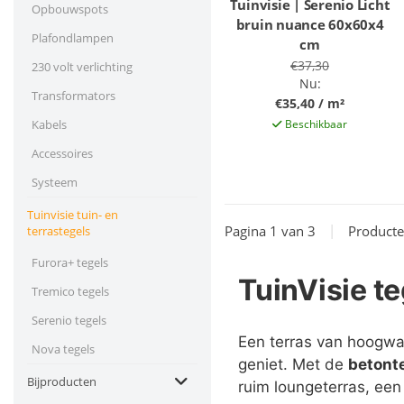
Tuinvisie | Serenio Licht
Opbouwspots
bruin nuance 60x60x4
Plafondlampen
cm
€37,30
230 volt verlichting
Nu:
Transformators
€35,40 / m²
Beschikbaar
Kabels
Accessoires
Systeem
Tuinvisie tuin- en
Pagina 1 van 3
|
Product
terrastegels
Furora+ tegels
TuinVisie te
Tremico tegels
Serenio tegels
Een terras van hoogwaa
Nova tegels
geniet. Met de
betonte
Bijproducten
ruim loungeterras, een 