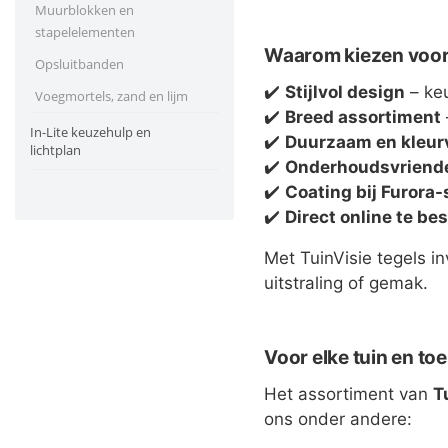
Muurblokken en
stapelelementen
Waarom kiezen voor 
Opsluitbanden
✔️
Stijlvol design
– keu
Voegmortels, zand en lijm
✔️
Breed assortiment
In-Lite keuzehulp en
✔️
Duurzaam en kleur
lichtplan
✔️
Onderhoudsvriende
✔️
Coating bij Furora-
✔️
Direct online te bes
Met TuinVisie tegels i
uitstraling of gemak.
Voor elke tuin en toe
Het assortiment van
T
ons onder andere: