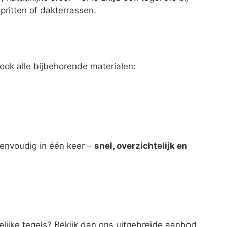
pritten of dakterrassen.
r ook alle bijbehorende materialen:
 eenvoudig in één keer –
snel, overzichtelijk en
elijke tegels? Bekijk dan ons uitgebreide aanbod