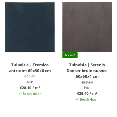
Nieuw!
Tuinvisie | Tremico
Tuinvisie | Serenio
antraciet 60x30x6 cm
Donker bruin nuance
60x60x4 cm
€29,60
Nu:
€37,30
€28,10 / m²
Nu:
€35,40 / m²
Beschikbaar
Beschikbaar