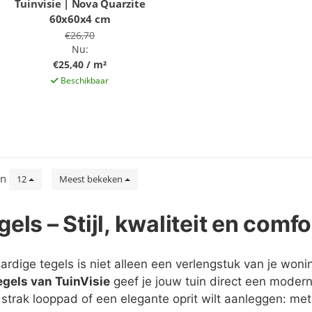
Tuinvisie | Nova Quarzite
60x60x4 cm
€26,70
Nu:
€25,40 / m²
Beschikbaar
en
12
Meest bekeken
gels – Stijl, kwaliteit en comfo
rdige tegels is niet alleen een verlengstuk van je woni
gels van TuinVisie
geef je jouw tuin direct een moderne
strak looppad of een elegante oprit wilt aanleggen: met T