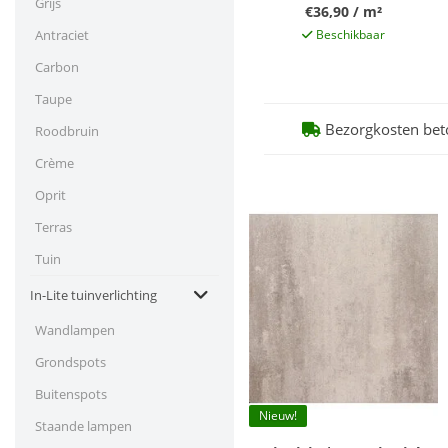
Grijs
€36,90 / m²
Antraciet
Beschikbaar
Carbon
Taupe
Bezorgkosten bet
Roodbruin
Crème
Oprit
Terras
Tuin
In-Lite tuinverlichting
Wandlampen
Grondspots
Buitenspots
Nieuw!
Staande lampen