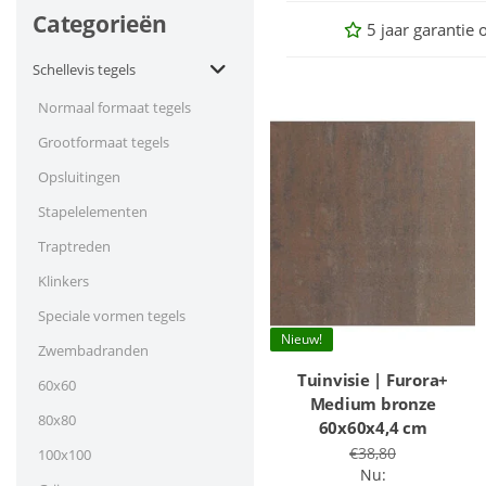
Categorieën
5 jaar garantie 
Schellevis tegels
Normaal formaat tegels
Grootformaat tegels
Opsluitingen
Stapelelementen
Traptreden
Klinkers
Speciale vormen tegels
Nieuw!
Zwembadranden
Tuinvisie | Furora+
60x60
Medium bronze
80x80
60x60x4,4 cm
€38,80
100x100
Nu: