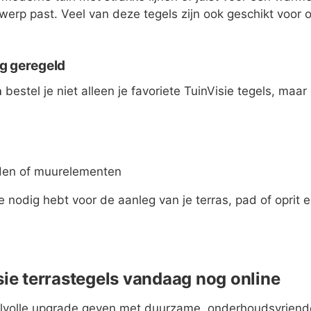
erp past. Veel van deze tegels zijn ook geschikt voor o
ng geregeld
n
bestel je niet alleen je favoriete TuinVisie tegels, maa
den of muurelementen
je nodig hebt voor de aanleg van je terras, pad of oprit
isie terrastegels vandaag nog online
tijlvolle upgrade geven met duurzame, onderhoudsvriend